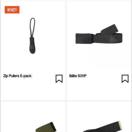
Zip Pullers 5-pack
Bälte 5011P