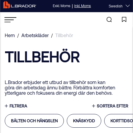
|
Exkl. Moms
Inkl. Moms
Swedish
Hem
/
Arbetskläder
/
Tillbehör
TILLBEHÖR
L.Brador erbjuder ett utbud av tillbehör som kan
göra din arbetsdag ännu bättre. Förbättra komforten
ytterligare och fokusera din energi där den behövs.
FILTRERA
SORTERA EFTER
BÄLTEN OCH HÄNGSLEN
KNÄSKYDD
KORTTIDSO