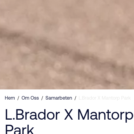
Hem
/
Om Oss
/
Samarbeten
/
L.Brador X Mantorp Park
L.Brador X Mantorp
Park