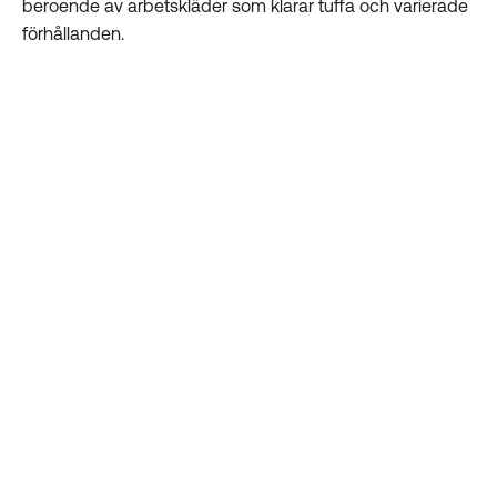
beroende av arbetskläder som klarar tuffa och varierade
förhållanden.
Här sticker L.Brador ut.
Slitstarka stretchbyxor som ger rörelsefrihet, kombinerat
med lätta och andningsbara tröjor och t-shirts, ser till att
teamet kan arbeta effektivt och tryggt – även under de
mest krävande förhållanden. L.Brador har en unik
slitstyrka och kan användas året runt.
- L.Bradors arbetskläder
representerar Mantorp Parks
värden – säkerhet – och är ett
naturligt val för verksamheten för