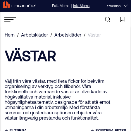
|
Exkl. Moms
Inkl. Moms
Swedish
Hem
/
Arbetskläder
/
Arbetskläder
/
Västar
VÄSTAR
Välj från våra västar, med flera fickor för bekväm
organisering av verktyg och tillbehör. Våra
funktionella och värmande västar är tillverkade av
högkvalitativa material, inklusive
högsynlighetsalternativ, designade för att stå emot
utmaningarna i din arbetsmiljö. Med förstärkta
sömmar och justerbara spännen erbjuder våra
västar långvarig prestanda och funktionalitet.
FILTRERA
SORTERA EFTER