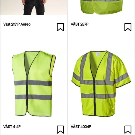
Väst 2131P Aereo
VÄST 287P
VÄST 414P
VÄST 4004P