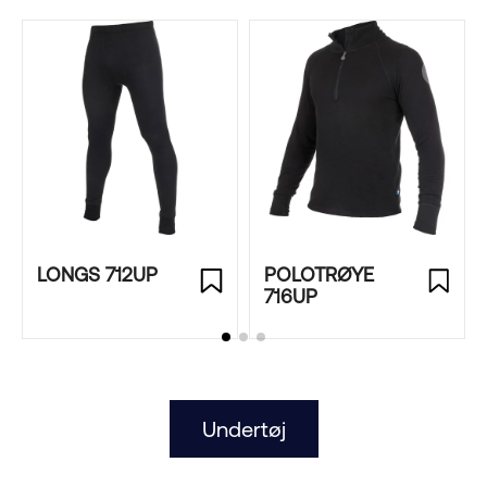
LONGS 712UP
POLOTRØYE
716UP
Undertøj