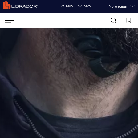
|
Eks. Mva
Inkl. Mva
Norwegian