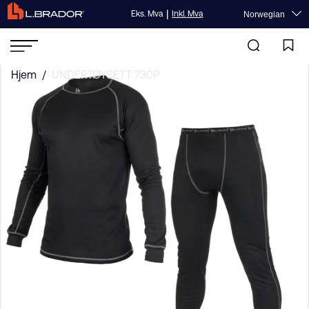
|
Eks. Mva
Inkl. Mva
Norwegian
Hjem
/
UNDERTØYSETT 730P