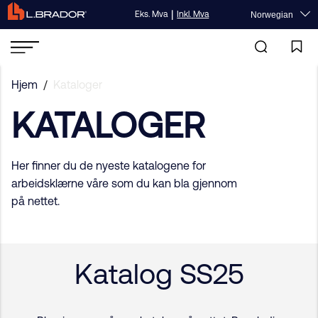
|
Eks. Mva
Inkl. Mva
Norwegian
Hjem
/
Kataloger
KATALOGER
Her finner du de nyeste katalogene for
arbeidsklærne våre som du kan bla gjennom
på nettet.
Katalog SS25