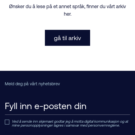
Ønsker du å lese på et annet språk, finner du vårt arkiv
her.
gå til arkiv
Meld deg på vårt nyhetsbrev
Ved å sende inn skjemaet godtar jeg å motta digital kommunikasjon og at
mine personopplysninger lagres i samsvar med personvernreglene.
Read Private Policy h
ere.