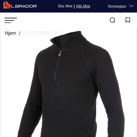
|
Eks. Mva
Inkl. Mva
Norwegian
Hjem
/
POLOTRØYE 716UP