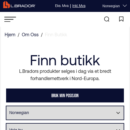
|
Eks. Mva
Inkl. Mva
Norwegian
Hjem
/
Om Oss
/
Finn Butikk
Finn butikk
L.Bradors produkter selges i dag via et bredt
forhandlernettverk i Nord-Europa.
BRUK MIN POSISJON