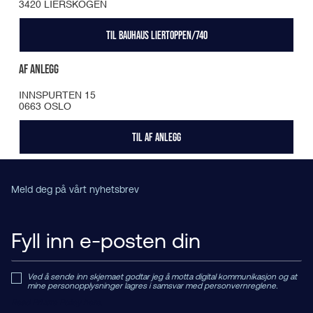
3420 LIERSKOGEN
TIL BAUHAUS LIERTOPPEN/740
AF ANLEGG
INNSPURTEN 15
0663 OSLO
TIL AF ANLEGG
Meld deg på vårt nyhetsbrev
Ved å sende inn skjemaet godtar jeg å motta digital kommunikasjon og at
mine personopplysninger lagres i samsvar med personvernreglene.
Read Private Policy h
ere.