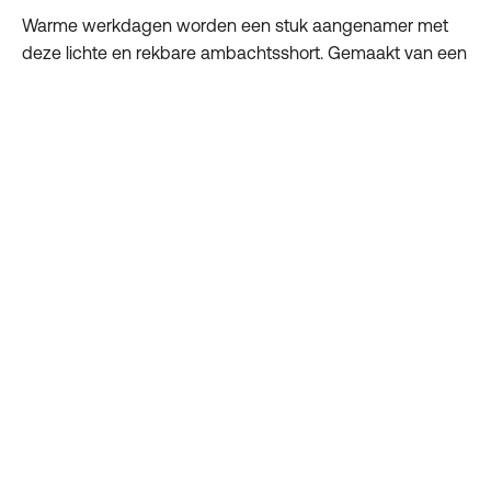
Warme werkdagen worden een stuk aangenamer met
deze lichte en rekbare ambachtsshort. Gemaakt van een
4-way stretchmateriaal om maximale bewegingsvrijheid
en comfort te bieden zonder in te leveren op
duurzaamheid.
Belangrijkste kenmerken:
Volledig 4-way stretchmateriaal voor maximale
bewegingsvrijheid.
Cordura-verstevigingen op kwetsbare plekken voor
extra duurzaamheid.
Holsterzakken om al je benodigdheden mee te
nemen.
Ademend materiaal en een slanke pasvorm voor
optimaal comfort.
Perfect voor: Actieve werkdagen tijdens de warmere