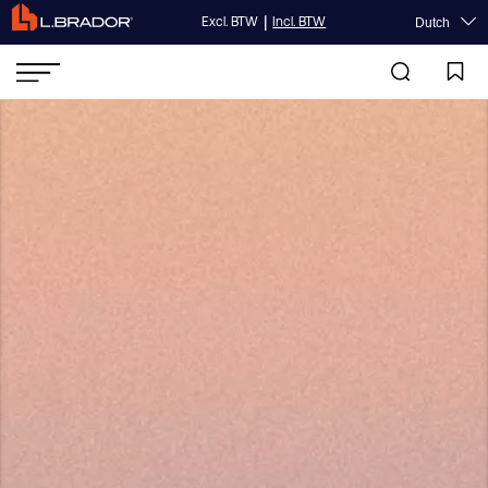
|
Excl. BTW
Incl. BTW
Dutch