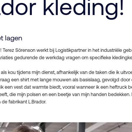
dor kleding!
t lagen
! Terez Sörenson werkt bij Logistikpartner in het industriële g
riaties gedurende de werkdag vragen om specifieke kledingk
ls kou tijdens mijn dienst, afhankelijk van de taken die ik uitv
draag een shirt met lange mouwen als basislaag, gevolgd door
k een vest dat warmte biedt, vooral wanneer ik een heftruck b
eft, die mijn polsen en een beetje van mijn handen bedekken.
n de fabrikant L.Brador.