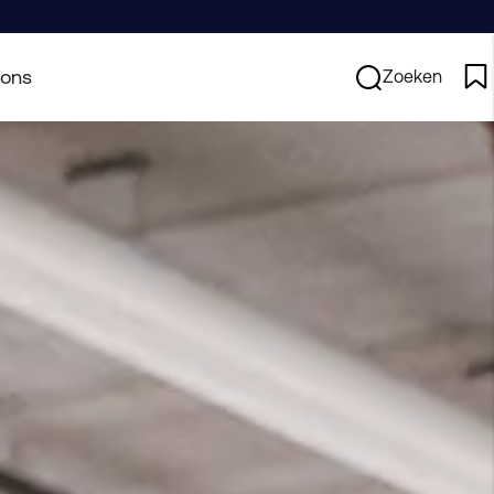
 ons
Zoeken