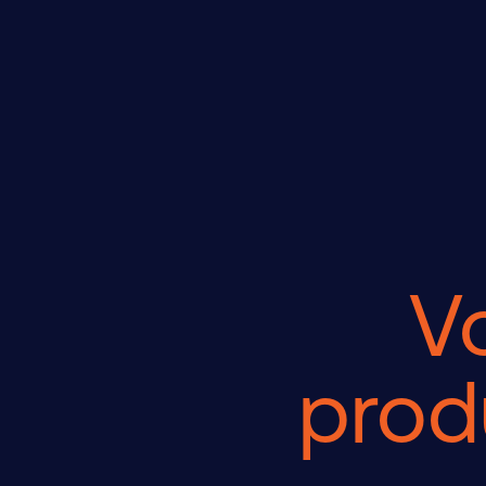
V
prod