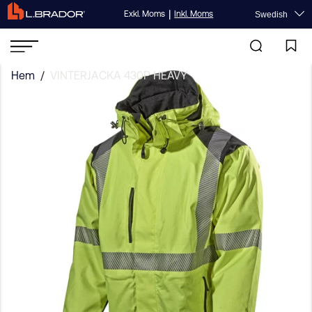
|
Exkl. Moms
Inkl. Moms
Swedish
Hem
/
VINTERJACKA 430P HEAVY