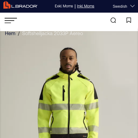
|
Exkl. Moms
Inkl. Moms
Swedish
Hem
/
Softshelljacka 2033P Aereo