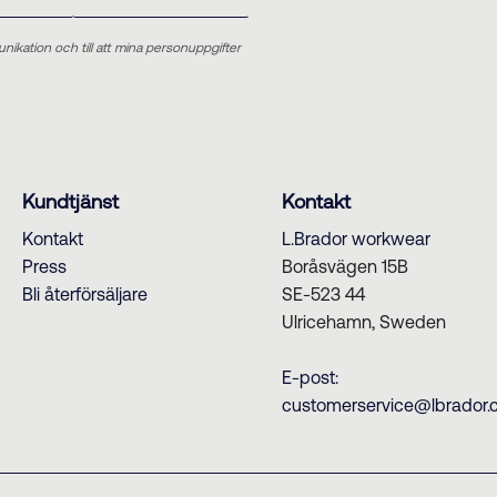
unikation och till att mina personuppgifter
Kundtjänst
Kontakt
Kontakt
L.Brador workwear
Press
Boråsvägen 15B
Bli återförsäljare
SE-523 44
Ulricehamn, Sweden
E-post:
customerservice@lbrador