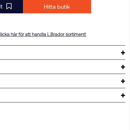
it
Hitta butik
licka här för att handla L.Brador sortiment!