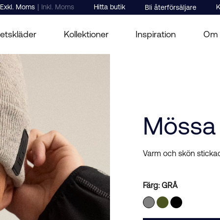
|
Exkl. Moms
Inkl. Moms
Hitta butik
K
Bli återförsäljare
etskläder
Kollektioner
Inspiration
Om 
Mössa
Varm och skön sticka
Färg:
GRÅ