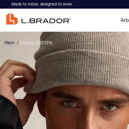
Made to move, designed to work.
Arb
Hem
/
Mössa 5020PA