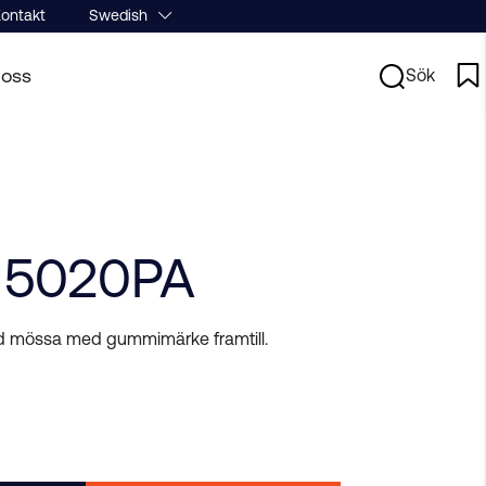
ontakt
Swedish
oss
Sök
 5020PA
d mössa med gummimärke framtill.