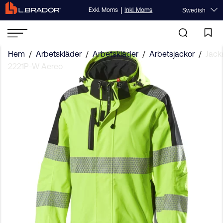
|
Exkl. Moms
Inkl. Moms
Swedish
Hem
/
Arbetskläder
/
Arbetskläder
/
Arbetsjackor
/
Jack
2221P-W Aereo