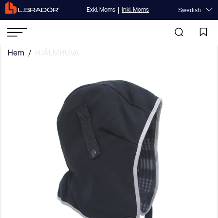
|
Exkl. Moms
Inkl. Moms
Swedish
Hem
/
HJÄLMHUVA