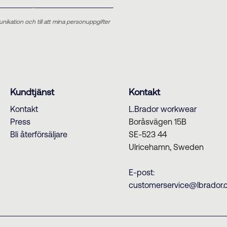
unikation och till att mina personuppgifter
Kundtjänst
Kontakt
Kontakt
L.Brador workwear
Press
Boråsvägen 15B
Bli återförsäljare
SE-523 44
Ulricehamn, Sweden
E-post:
customerservice@lbrador