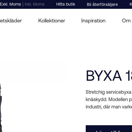
|
Exkl. Moms
Inkl. Moms
Hitta butik
K
Bli återförsäljare
etskläder
Kollektioner
Inspiration
Om 
BYXA 
Stretchig servicebyxa
knäskydd. Modellen pas
industri, där man vark