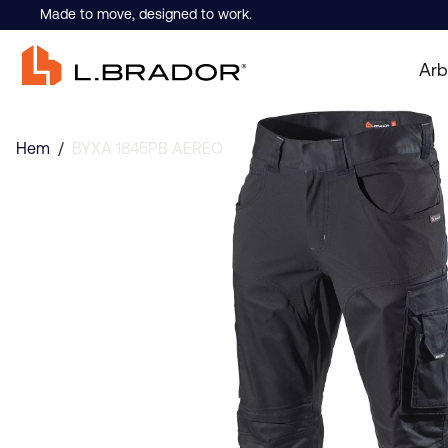
Made to move, designed to work.
Arb
Hem
/
BYXA 1845PB AEREO