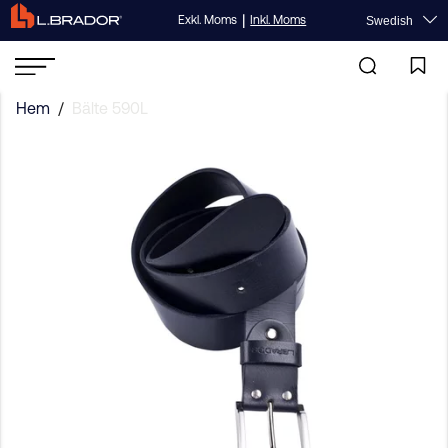
|
Exkl. Moms
Inkl. Moms
Swedish
Hem
/
Bälte 590L