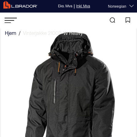
|
Eks. Mva
Inkl. Mva
Norwegian
Hjem
/
Vinterjakke 2100P-W Heavy