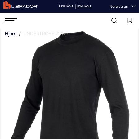
|
Eks. Mva
Inkl. Mva
Norwegian
Hjem
/
UNDERTRØYE 717UP