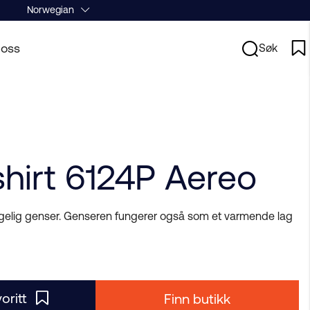
Norwegian
oss
Søk
hirt 6124P Aereo
hagelig genser. Genseren fungerer også som et varmende lag
voritt
Finn butikk