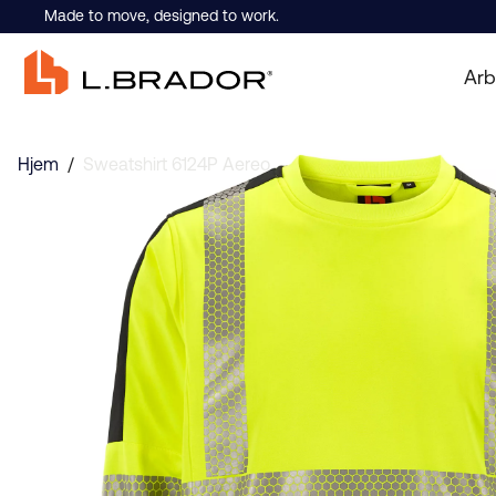
Made to move, designed to work.
Arb
Hjem
/
Sweatshirt 6124P Aereo