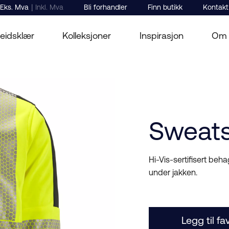
|
Eks. Mva
Inkl. Mva
Bli forhandler
Finn butikk
Kontakt
eidsklær
Kolleksjoner
Inspirasjon
Om 
Sweats
Hi-Vis-sertifisert be
under jakken.
Legg til fa