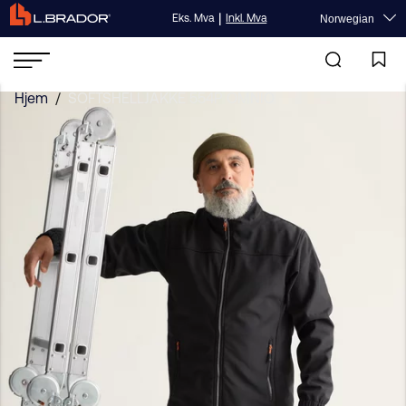
|
Eks. Mva
Inkl. Mva
Norwegian
Hjem
/
SOFTSHELLJAKKE 554P OMNIO