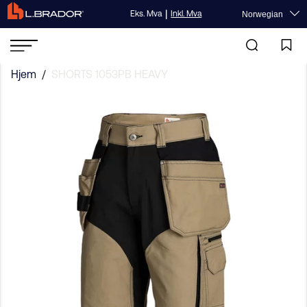
|
Eks. Mva
Inkl. Mva
Norwegian
Hjem
/
SHORTS 1053PB HEAVY