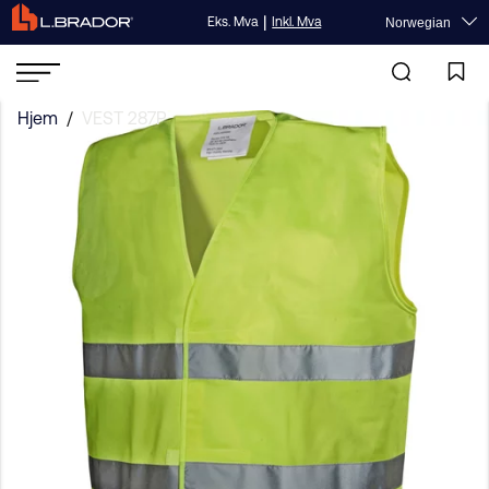
|
Eks. Mva
Inkl. Mva
Norwegian
Hjem
/
VEST 287P