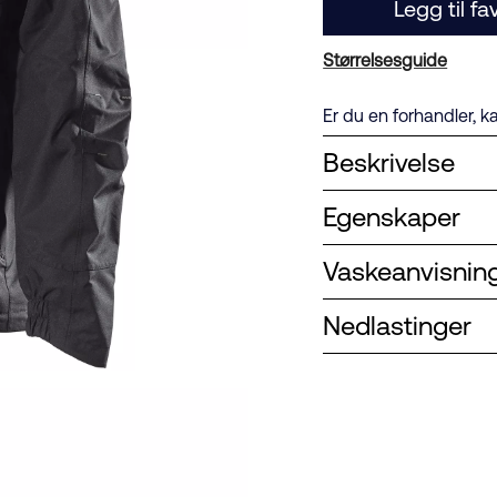
Legg til fa
Størrelsesguide
Er du en forhandler, k
Beskrivelse
Egenskaper
Vaskeanvisnin
Nedlastinger