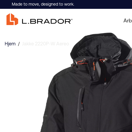
Made to move, designed to work.
Arb
Hjem
/
Jakke 2220P-W Aereo