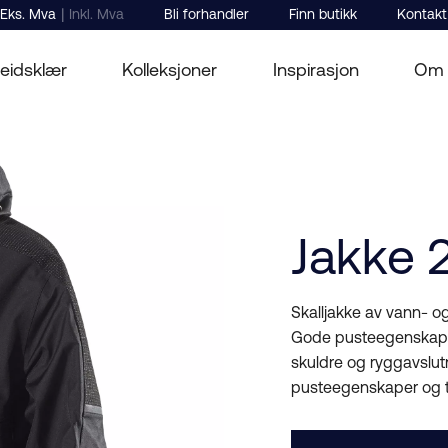
|
Eks. Mva
Inkl. Mva
Bli forhandler
Finn butikk
Kontakt
eidsklær
Kolleksjoner
Inspirasjon
Om 
Jakke 
Skalljakke av vann- og
Gode pusteegenskaper
skuldre og ryggavslut
pusteegenskaper og 