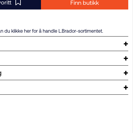
voritt
Finn butikk
an du klikke her for å handle L.Brador-sortimentet.
g