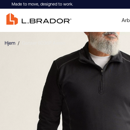
Made to move, designed to work.
Arb
Hjem
/
Genser 6036P Aereo