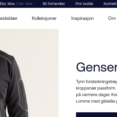
|
Eks. Mva
Inkl. Mva
Bli forhandler
Finn butikk
Kontakt
eidsklær
Kolleksjoner
Inspirasjon
Om 
Gense
Tynn forsterkningstrø
kroppsnær passform. 
på varmere dager. Kort
Lomme med glidelås p