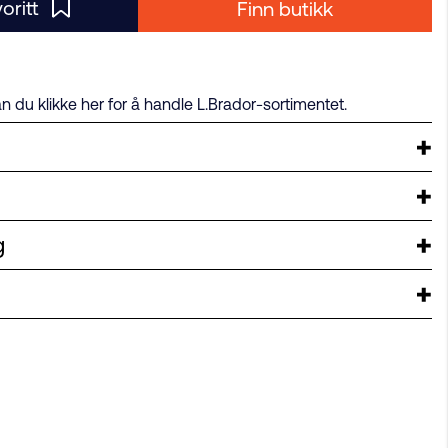
voritt
Finn butikk
an du klikke her for å handle L.Brador-sortimentet.
g