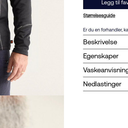
Legg til fa
Størrelsesguide
Er du en forhandler, k
Beskrivelse
Egenskaper
Vaskeanvisnin
Nedlastinger