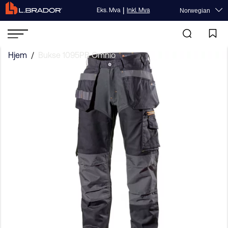
|
Eks. Mva
Inkl. Mva
Norwegian
Hjem
/
Bukse 1095PB Omnio