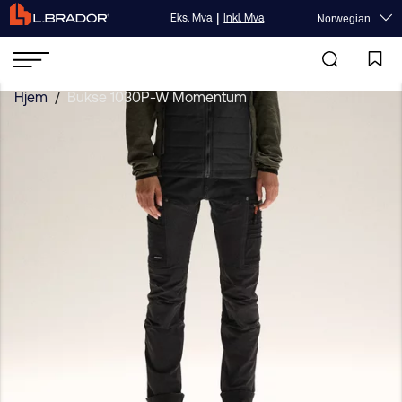
|
Eks. Mva
Inkl. Mva
Norwegian
Hjem
/
Bukse 1030P-W Momentum