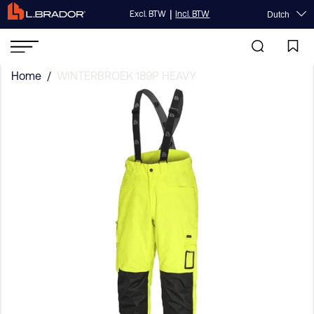
|
Excl. BTW
Incl. BTW
Dutch
Home
/
WINTERBROEK 189P HEAVY