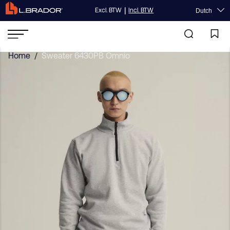
|
Excl. BTW
Incl. BTW
Dutch
Home
/
Sweater 6430PB Omnio