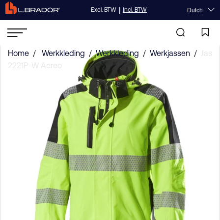
|
Excl. BTW
Incl. BTW
Dutch
Home
/
Werkkleding
/
Werkkleding
/
Werkjassen
/
Jas
2221P-W Aereo