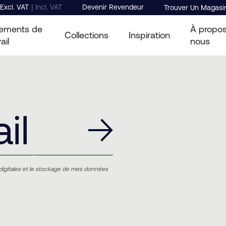
|
Excl. VAT
Incl. VAT
Devenir Revendeur
Trouver Un Magasi
ements de
À propo
Collections
Inspiration
ail
nous
digitales et le stockage de mes données