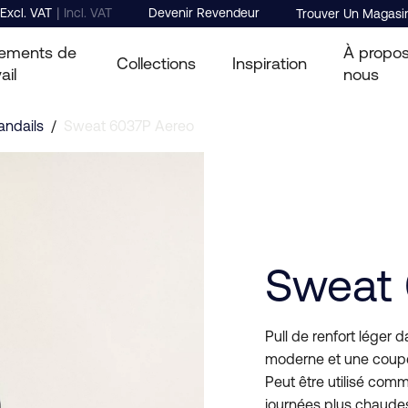
|
Excl. VAT
Incl. VAT
Devenir Revendeur
Trouver Un Magasi
ements de
À propo
Collections
Inspiration
ail
nous
andails
/
Sweat 6037P Aereo
Sweat 
Pull de renfort léger
moderne et une coupe
Peut être utilisé com
journées plus chaude