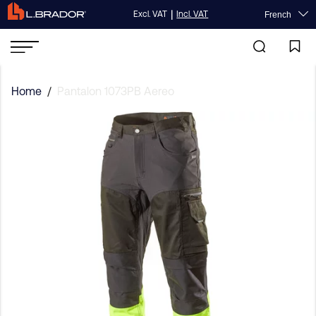
|
Excl. VAT
Incl. VAT
French
Home
/
Pantalon 1073PB Aereo