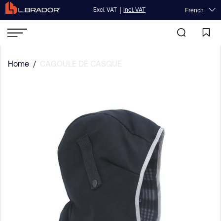
|
Excl. VAT
Incl. VAT
French
Home
/
CAGOULE DE CASQUE