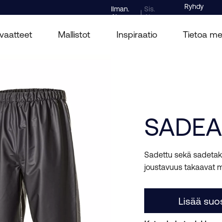
Ryhdy
Ilman.
Sis.
|
Alv
Alv
Jällenmyyjä
vaatteet
Mallistot
Inspiraatio
Tietoa me
SADEA
Sadettu sekä sadetakk
joustavuus takaavat
Lisää suos