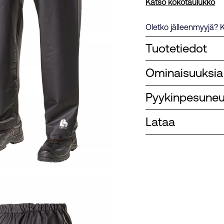
Katso kokotaulukko
Oletko jälleenmyyjä? K
Tuotetiedot
Ominaisuuksia
Pyykinpesune
Lataa