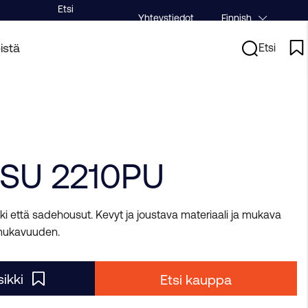
Etsi
Yhteystiedot
Finnish
ksi
Myymälä
istä
Etsi
SU 2210PU
i että sadehousut. Kevyt ja joustava materiaali ja mukava
 mukavuuden.
ikki
Etsi kauppa