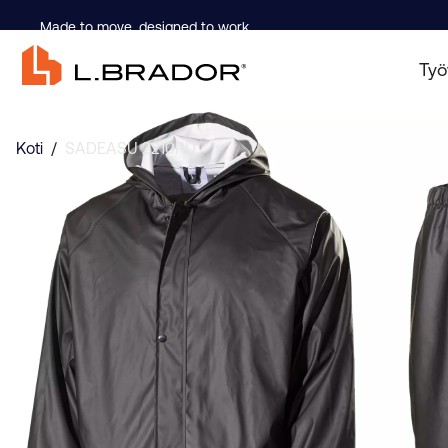
Made to move, designed to work.
Työ
Koti
/
SADEASU 2210PU