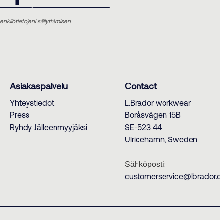
nkilötietojeni säilyttämisen
Asiakaspalvelu
Contact
Yhteystiedot
L.Brador workwear
Press
Boråsvägen 15B
Ryhdy Jälleenmyyjäksi
SE-523 44
Ulricehamn, Sweden
:
Sähköposti
customerservice@lbrador